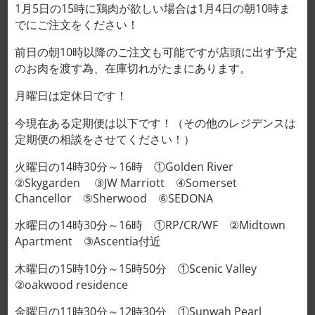
1月5日の15時に鶏肉が欲しい場合は1月4日の朝10時ま
でにご注文をください！
前日の朝10時以降のご注文も可能ですが店頭に出す予定
のお肉を渡す為、在庫切れがたまにあります。
月曜日は定休日です！
今現在ある定期便は以下です！（その他のレジデンスは
定期便の相談をさせてください！）
Trang chủ
/
Sản Phẩm Khác
火曜日の14時30分～16時 ①Golden River
TÚI ĐÁ 15,000VND/1 túi
②Skygarden ③JW Marriott ④Somerset
Chancellor ⑤Sherwood ⑥SEDONA
XÓA
水曜日の14時30分～16時 ①RP/CR/WF ②Midtown
サイズ（個）
Apartment ③Ascentia付近
木曜日の15時10分～15時50分 ①Scenic Valley
②oakwood residence
TÚI ĐÁ 15,000VND/1 túi số lượng
金曜日の11時30分～12時30分 ①Sunwah Pearl