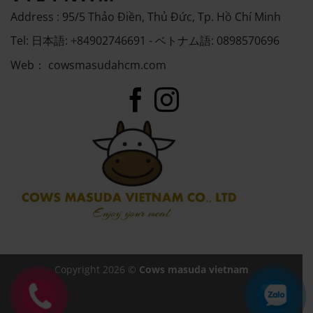
Address : 95/5 Thảo Điền, Thủ Đức, Tp. Hồ Chí Minh
Tel: 日本語: +84902746691 - ベトナム語: 0898570696
Web：
cowsmasudahcm.com
Copyright 2026 ©
Cows masuda vietnam