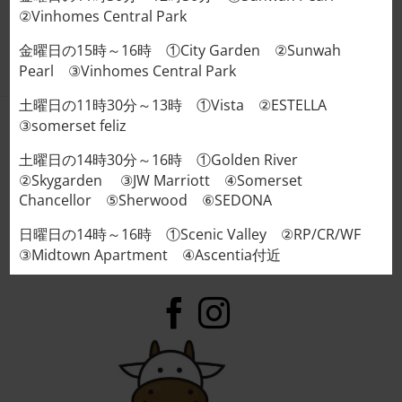
②Vinhomes Central Park
v.v.
金曜日の15時～16時 ①City Garden ②Sunwah
Pearl ③Vinhomes Central Park
土曜日の11時30分～13時 ①Vista ②ESTELLA
③somerset feliz
COWS MASUDA
土曜日の14時30分～16時 ①Golden River
VIETNAM
②Skygarden ③JW Marriott ④Somerset
Chancellor ⑤Sherwood ⑥SEDONA
Address : 95/5 Thảo Điền, Thủ Đức, Tp. Hồ Chí Minh
日曜日の14時～16時 ①Scenic Valley ②RP/CR/WF
Tel: 日本語: +84902746691 - ベトナム語: 0898570696
③Midtown Apartment ④Ascentia付近
Web：
cowsmasudahcm.com