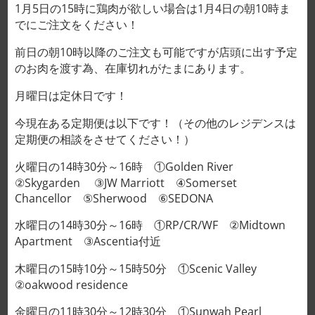
BA RỌI 2㎜ 29,000VND/100g
1月5日の15時に鶏肉が欲しい場合は1月4日の朝10時ま
でにご注文をください！
XÓA
サイズ（g）
前日の朝10時以降のご注文も可能ですが店頭に出す予定
のお肉を渡す為、在庫切れがたまにあります。
月曜日は定休日です！
今現在ある定期便は以下です！（その他のレジデンスは
BA RỌI 2㎜ 29,000VND/100g số lượng
定期便の相談をさせてください！）
カートに入れる
火曜日の14時30分～16時 ①Golden River
②Skygarden ③JW Marriott ④Somerset
Chancellor ⑤Sherwood ⑥SEDONA
水曜日の14時30分～16時 ①RP/CR/WF ②Midtown
MÔ TẢ
Apartment ③Ascentia付近
THÔNG TIN BỔ SUNG
木曜日の15時10分～15時50分 ①Scenic Valley
ĐÁNH GIÁ (0)
②oakwood residence
金曜日の11時30分～12時30分 ①Sunwah Pearl
Độ dày hoàn hảo cho món shabu-shabu, món xào,