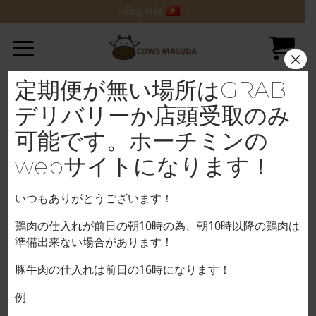
Bỏ
Tiếng Việt
qua
nội
×
dung
定期便が無い場所はGRAB
デリバリーか店頭受取のみ
可能です。ホーチミンの
webサイトになります！
いつもありがとうございます！
鶏肉の仕入れが前日の朝10時の為、朝10時以降の鶏肉は
準備出来ない場合があります！
豚牛肉の仕入れは前日の16時になります！
Trang chủ
/
HEO
例