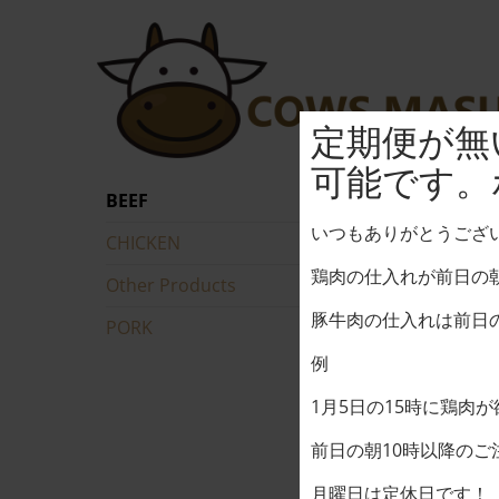
Skip
to
content
定期便が無
可能です。
BEEF
いつもありがとうござ
CHICKEN
鶏肉の仕入れが前日の朝
Other Products
豚牛肉の仕入れは前日の
PORK
例
1月5日の15時に鶏肉
前日の朝10時以降の
月曜日は定休日です！