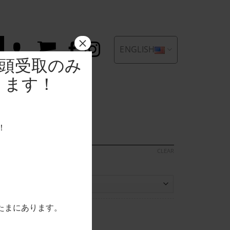
×
ENGLISH
店頭受取のみ
ります！
teak Sườn T
D/100g
！
CLEAR
たまにあります。