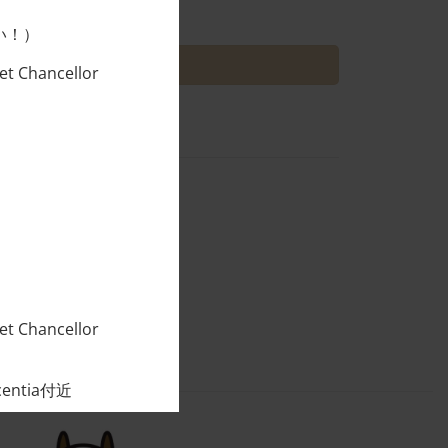
T 90,000VND/100g quantity
い！）
カートに入れる
t Chancellor
he sirloin and the fillet!
t Chancellor
entia付近