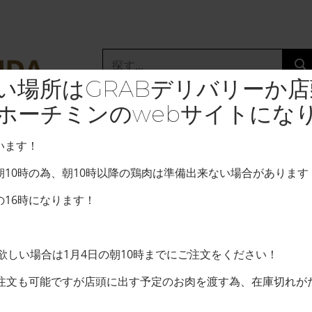
Search
for:
い場所はGRABデリバリーか
ホーチミンのwebサイトにな
Home
/
BEEF
います！
T-bone s
90,000VN
10時の為、朝10時以降の鶏肉は準備出来ない場合があります
16時になります！
サイズ（枚）
が欲しい場合は1月4日の朝10時までにご注文をください！
ご注文も可能ですが店頭に出す予定のお肉を渡す為、在庫切れが
Out of stock