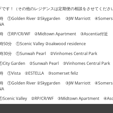
T-bone steak Sườn 
下です！（その他のレジデンスは定期便の相談をさせてくださ
Golden River ②Skygarden ③JW Marriott ④Somerse
NA
①RP/CR/WF ②Midtown Apartment ③Ascentia付近
分 ①Scenic Valley ②oakwood residence
PTION
ADDITIONAL INFORMATION
REVIEWS (0)
分 ①Sunwah Pearl ②Vinhomes Central Park
e is a piece of meat on the bone that consists of two parts, t
 Garden ②Sunwah Pearl ③Vinhomes Central Park
 enjoy sirloin steak and fillet at the same time!
Vista ②ESTELLA ③somerset feliz
iece weighs about 500g!
Golden River ②Skygarden ③JW Marriott ④Somerse
NA
nic Valley ②RP/CR/WF ③Midtown Apartment ④Asc