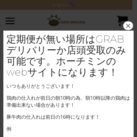
Skip
English
to
content
×
定期便が無い場所はGRAB
デリバリーか店頭受取のみ
可能です。ホーチミンの
webサイトになります！
いつもありがとうございます！
鶏肉の仕入れが前日の朝10時の為、朝10時以降の鶏肉は
準備出来ない場合があります！
豚牛肉の仕入れは前日の16時になります！
例
Home
/
BEEF