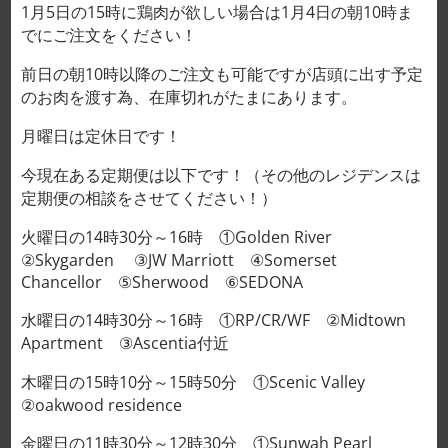
1月5日の15時に鶏肉が欲しい場合は1月4日の朝10時ま
Minced beef shoulder DIỀM
でにご注文をください！
XAY 50000VND/100g
前日の朝10時以降のご注文も可能ですが店頭に出す予定
のお肉を渡す為、在庫切れがたまにあります。
CLEAR
サイズ(g)
月曜日は定休日です！
今現在ある定期便は以下です！（その他のレジデンスは
定期便の相談をさせてください！）
Minced beef shoulder DIỀM XAY 50000VND/100g quantity
火曜日の14時30分～16時 ①Golden River
②Skygarden ③JW Marriott ④Somerset
カートに入れる
Chancellor ⑤Sherwood ⑥SEDONA
水曜日の14時30分～16時 ①RP/CR/WF ②Midtown
Apartment ③Ascentia付近
DESCRIPTION
木曜日の15時10分～15時50分 ①Scenic Valley
②oakwood residence
ADDITIONAL INFORMATION
金曜日の11時30分～12時30分 ①Sunwah Pearl