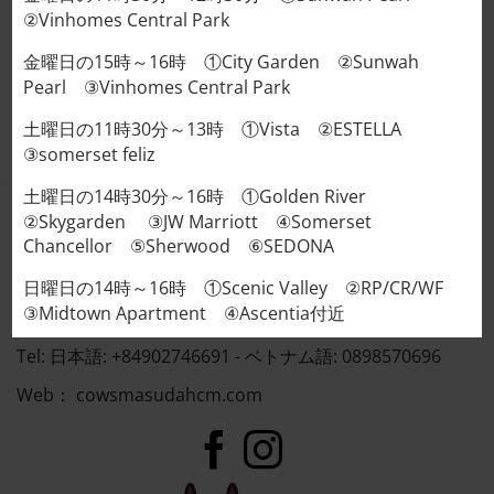
REVIEWS (0)
②Vinhomes Central Park
金曜日の15時～16時 ①City Garden ②Sunwah
① It’s minced, but the meat is fresh.
(1) It’s chopped,
Pearl ③Vinhomes Central Park
but the fresh meat is minced meat.
土曜日の11時30分～13時 ①Vista ②ESTELLA
③somerset feliz
土曜日の14時30分～16時 ①Golden River
②Skygarden ③JW Marriott ④Somerset
COWS MASUDA
Chancellor ⑤Sherwood ⑥SEDONA
VIETNAM
日曜日の14時～16時 ①Scenic Valley ②RP/CR/WF
③Midtown Apartment ④Ascentia付近
Address : 95/5 Thảo Điền, Thủ Đức, Tp. Hồ Chí Minh
Tel: 日本語: +84902746691 - ベトナム語: 0898570696
Web：
cowsmasudahcm.com