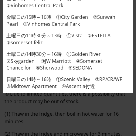
②Vinhomes Central Park
DESCRIPTION
金曜日の15時～16時 ①City Garden ②Sunwah
ADDITIONAL INFORMATION
Pearl ③Vinhomes Central Park
REVIEWS (0)
土曜日の11時30分～13時 ①Vista ②ESTELLA
③somerset feliz
① Thaw in the fridge, then boil in hot water for 16
土曜日の14時30分～16時 ①Golden River
minutes.
②Skygarden ③JW Marriott ④Somerset
Chancellor ⑤Sherwood ⑥SEDONA
② Thaw in the fridge, then microwave for 3 minutes.
日曜日の14時～16時 ①Scenic Valley ②RP/CR/WF
③ Cooked in a 160°C oven until cooked through.
③Midtown Apartment ④Ascentia付近
④ Due to limited quantities, there is a possibility that
the product may be out of stock.
(1) Thaw in the fridge, then boil in hot water for 16
minutes.
(2) Thaw in the fridge and microwave for 3 minutes.