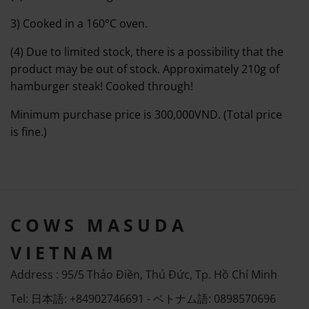
3) Cooked in a 160°C oven.
(4) Due to limited stock, there is a possibility that the
product may be out of stock. Approximately 210g of
hamburger steak! Cooked through!
Minimum purchase price is 300,000VND. (Total price
is fine.)
COWS MASUDA
VIETNAM
Address : 95/5 Thảo Điền, Thủ Đức, Tp. Hồ Chí Minh
Tel: 日本語: +84902746691 - ベトナム語: 0898570696