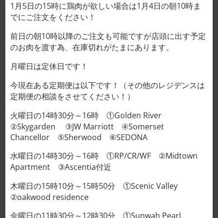
1月5日の15時に鶏肉が欲しい場合は1月4日の朝10時ま
でにご注文をください！
前日の朝10時以降のご注文も可能ですが店頭に出す予定
Home
/
BEEF
のお肉を渡す為、在庫切れがたまにあります。
HAMBERGER (210g)
月曜日は定休日です！
70,000vnd/1pack
今現在ある定期便は以下です！（その他のレジデンスは
定期便の相談をさせてください！）
CLEAR
サイズ(個)
火曜日の14時30分～16時 ①Golden River
②Skygarden ③JW Marriott ④Somerset
Chancellor ⑤Sherwood ⑥SEDONA
水曜日の14時30分～16時 ①RP/CR/WF ②Midtown
HAMBERGER (210g) 70,000vnd/1pack quantity
Apartment ③Ascentia付近
木曜日の15時10分～15時50分 ①Scenic Valley
カートに入れる
②oakwood residence
金曜日の11時30分～12時30分 ①Sunwah Pearl