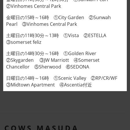
カートに入れる
②Vinhomes Central Park
金曜日の15時～16時 ①City Garden ②Sunwah
Pearl ③Vinhomes Central Park
説明
土曜日の11時30分～13時 ①Vista ②ESTELLA
追加情報
③somerset feliz
レビュー (0)
土曜日の14時30分～16時 ①Golden River
②Skygarden ③JW Marriott ④Somerset
脂肪分が少ないのが特徴です！
Chancellor ⑤Sherwood ⑥SEDONA
ちょうど300gや400gにはなりません。
日曜日の14時～16時 ①Scenic Valley ②RP/CR/WF
③Midtown Apartment ④Ascentia付近
COWS MASUDA