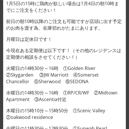
1月5日の15時に鶏肉が欲しい場合は1月4日の朝10時ま
でにご注文をください！
前日の朝10時以降のご注文も可能ですが店頭に出す予定
のお肉を渡す為、在庫切れがたまにあります。
月曜日は定休日です！
ホーム
/
鶏肉
今現在ある定期便は以下です！（その他のレジデンスは
鶏ささみ 닭 안심 ỨC A
定期便の相談をさせてください！）
15,000VND/100g
火曜日の14時30分～16時 ①Golden River
②Skygarden ③JW Marriott ④Somerset
クリア
サイズ（g）
Chancellor ⑤Sherwood ⑥SEDONA
水曜日の14時30分～16時 ①RP/CR/WF ②Midtown
Apartment ③Ascentia付近
木曜日の15時10分～15時50分 ①Scenic Valley
鶏ささみ 닭 안심 ỨC A 15,000VND/100g個
②oakwood residence
金曜日の11時30分～12時30分 ①Sunwah Pearl