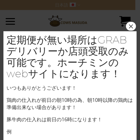
Skip
日本語
to
content
×
定期便が無い場所はGRAB
デリバリーか店頭受取のみ
可能です。ホーチミンの
webサイトになります！
いつもありがとうございます！
鶏肉の仕入れが前日の朝10時の為、朝10時以降の鶏肉は
準備出来ない場合があります！
豚牛肉の仕入れは前日の16時になります！
例