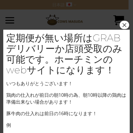
Skip
日本語
to
content
×
定期便が無い場所はGRAB
デリバリーか店頭受取のみ
可能です。ホーチミンの
webサイトになります！
いつもありがとうございます！
鶏肉の仕入れが前日の朝10時の為、朝10時以降の鶏肉は
準備出来ない場合があります！
豚牛肉の仕入れは前日の16時になります！
例