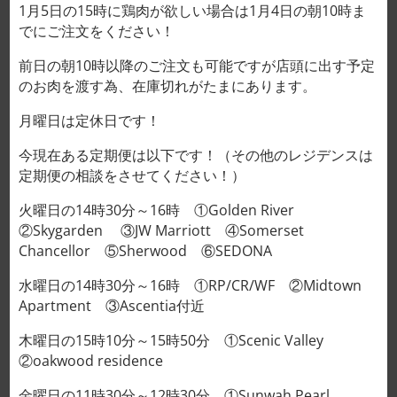
1月5日の15時に鶏肉が欲しい場合は1月4日の朝10時ま
でにご注文をください！
前日の朝10時以降のご注文も可能ですが店頭に出す予定
ホーム
/
牛肉
のお肉を渡す為、在庫切れがたまにあります。
牛タンバーグ 우설 햄버그 스테
月曜日は定休日です！
이크 HAMBERGER (210g)
今現在ある定期便は以下です！（その他のレジデンスは
70,000VND/1つ
定期便の相談をさせてください！）
火曜日の14時30分～16時 ①Golden River
クリア
サイズ （袋）
②Skygarden ③JW Marriott ④Somerset
Chancellor ⑤Sherwood ⑥SEDONA
水曜日の14時30分～16時 ①RP/CR/WF ②Midtown
Apartment ③Ascentia付近
在庫切れ
木曜日の15時10分～15時50分 ①Scenic Valley
②oakwood residence
牛タンバーグ 우설 햄버그 스테이크 HAMBERGER (210g) 70,000V
金曜日の11時30分～12時30分 ①Sunwah Pearl