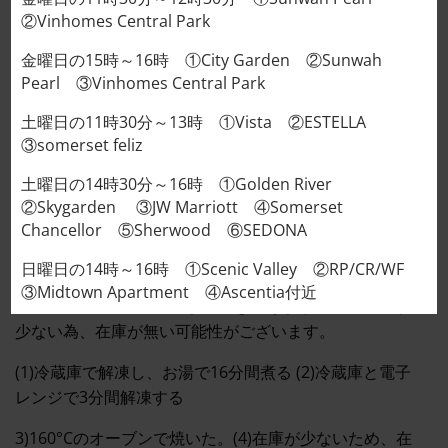
カートに入れる
②Vinhomes Central Park
金曜日の15時～16時 ①City Garden ②Sunwah
Pearl ③Vinhomes Central Park
説明
土曜日の11時30分～13時 ①Vista ②ESTELLA
③somerset feliz
追加情報
土曜日の14時30分～16時 ①Golden River
レビュー (0)
②Skygarden ③JW Marriott ④Somerset
Chancellor ⑤Sherwood ⑥SEDONA
①冷蔵庫で解凍後、湯煎16分 ②冷蔵庫で解凍後、レン
ジで3分
日曜日の14時～16時 ①Scenic Valley ②RP/CR/WF
③Midtown Apartment ④Ascentia付近
③160度のオーブンで中まで焼き上げました。④数量が
少ない為、在庫が無い可能性がございます。
(1)冷蔵庫で解凍し、お湯で16分間煮る (2)冷蔵庫と電子
レンジで3分間解凍する
3)160°Cのオーブンで焼いた。(4)在庫が少ないため、在