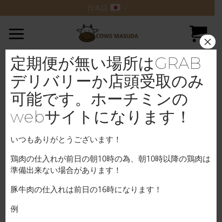
Skip
日本語
to
content
×
定期便が無い場所はGRAB
デリバリーか店頭受取のみ
可能です。ホーチミンの
webサイトになります！
いつもありがとうございます！
鶏肉の仕入れが前日の朝10時の為、朝10時以降の鶏肉は
準備出来ない場合があります！
豚牛肉の仕入れは前日の16時になります！
例