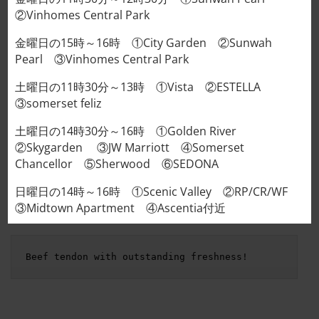
②Vinhomes Central Park
牛すじ肉 소힘줄 (찜용) GÂN MÔNG 35,000VND/100g個
金曜日の15時～16時 ①City Garden ②Sunwah
カートに入れる
Pearl ③Vinhomes Central Park
土曜日の11時30分～13時 ①Vista ②ESTELLA
③somerset feliz
説明
土曜日の14時30分～16時 ①Golden River
②Skygarden ③JW Marriott ④Somerset
追加情報
Chancellor ⑤Sherwood ⑥SEDONA
レビュー (0)
日曜日の14時～16時 ①Scenic Valley ②RP/CR/WF
③Midtown Apartment ④Ascentia付近
鮮度抜群の牛すじ肉です！
Beef tendon with outstanding freshness!