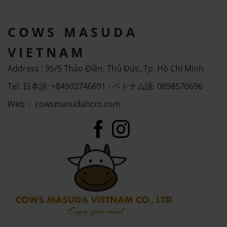
COWS MASUDA
VIETNAM
Address : 95/5 Thảo Điền, Thủ Đức, Tp. Hồ Chí Minh
Tel: 日本語: +84902746691 - ベトナム語: 0898570696
Web：
cowsmasudahcm.com