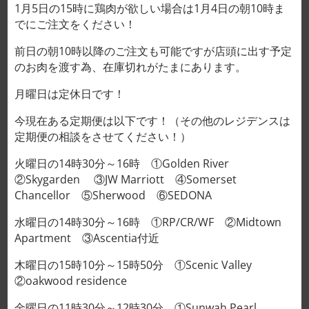
1月5日の15時に鶏肉が欲しい場合は1月4日の朝10時ま
でにご注文をください！
前日の朝10時以降のご注文も可能ですが店頭に出す予定
のお肉を渡す為、在庫切れがたまにあります。
月曜日は定休日です！
今現在ある定期便は以下です！（その他のレジデンスは
定期便の相談をさせてください！）
ホーム
/
牛肉
火曜日の14時30分～16時 ①Golden River
牛すじ肉 소힘줄 (찜용) GÂN
②Skygarden ③JW Marriott ④Somerset
Chancellor ⑤Sherwood ⑥SEDONA
MÔNG 35,000VND/100g
水曜日の14時30分～16時 ①RP/CR/WF ②Midtown
Apartment ③Ascentia付近
クリア
サイズ（g）
木曜日の15時10分～15時50分 ①Scenic Valley
②oakwood residence
金曜日の11時30分～12時30分 ①Sunwah Pearl