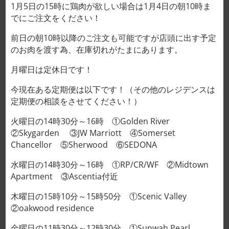
チャーシュー 차슈
1月5日の15時に鶏肉が欲しい場合は1月4日の朝10時ま
48,000VND/1パック
でにご注文をください！
前日の朝10時以降のご注文も可能ですが店頭に出す予定
クリア
パック
のお肉を渡す為、在庫切れがたまにあります。
月曜日は定休日です！
今現在ある定期便は以下です！（その他のレジデンスは
定期便の相談をさせてください！）
チャーシュー 차슈 48,000VND/1パック個
火曜日の14時30分～16時 ①Golden River
カートに入れる
②Skygarden ③JW Marriott ④Somerset
Chancellor ⑤Sherwood ⑥SEDONA
水曜日の14時30分～16時 ①RP/CR/WF ②Midtown
Apartment ③Ascentia付近
説明
木曜日の15時10分～15時50分 ①Scenic Valley
追加情報
②oakwood residence
レビュー (0)
金曜日の11時30分～12時30分 ①Sunwah Pearl