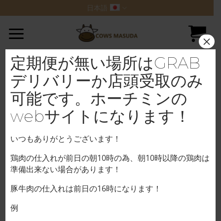
Skip
日本語
to
content
×
定期便が無い場所はGRAB
デリバリーか店頭受取のみ
可能です。ホーチミンの
webサイトになります！
いつもありがとうございます！
鶏肉の仕入れが前日の朝10時の為、朝10時以降の鶏肉は
準備出来ない場合があります！
豚牛肉の仕入れは前日の16時になります！
ホーム
/
豚肉
例