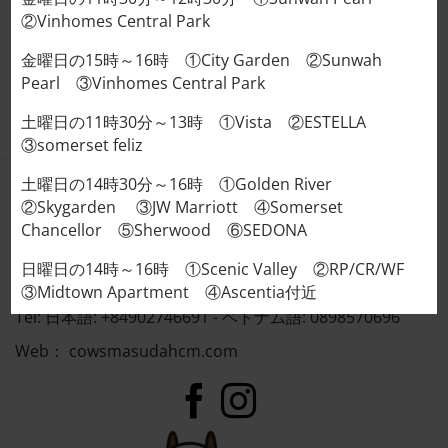
②Vinhomes Central Park
1パック5枚入りで！
金曜日の15時～16時 ①City Garden ②Sunwah
ラーメン屋さんが作ったチャーシューです！
Pearl ③Vinhomes Central Park
土曜日の11時30分～13時 ①Vista ②ESTELLA
③somerset feliz
土曜日の14時30分～16時 ①Golden River
COWS MASUDA
②Skygarden ③JW Marriott ④Somerset
Chancellor ⑤Sherwood ⑥SEDONA
VIETNAM
日曜日の14時～16時 ①Scenic Valley ②RP/CR/WF
Address : 95/5 Thảo Điền, Thủ Đức, Tp. Hồ Chí Minh
③Midtown Apartment ④Ascentia付近
Tel: 日本語: +84902746691 - ベトナム語: 0898570696
Web：
cowsmasudahcm.com