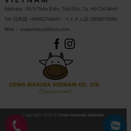
Address : 95/5 Thảo Điền, Thủ Đức, Tp. Hồ Chí Minh
Tel: 日本語: +84902746691 - ベトナム語: 0898570696
Web：
cowsmasudahcm.com
Copyright 2026 ©
Cows masuda vietnam