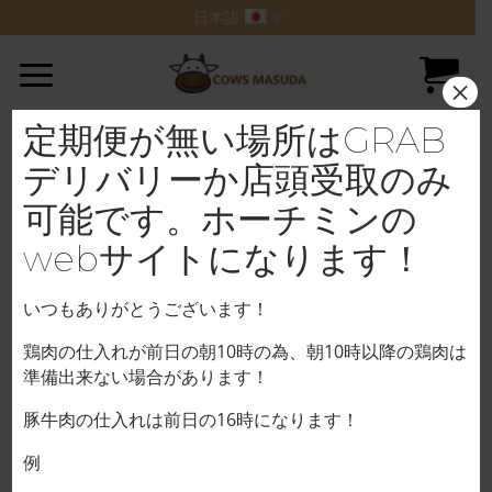
Skip
日本語
to
content
×
定期便が無い場所はGRAB
デリバリーか店頭受取のみ
可能です。ホーチミンの
webサイトになります！
いつもありがとうございます！
鶏肉の仕入れが前日の朝10時の為、朝10時以降の鶏肉は
準備出来ない場合があります！
豚牛肉の仕入れは前日の16時になります！
例
ホーム
/
牛肉