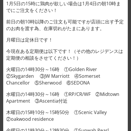
1月5日の15時に鶏肉が欲しい場合は1月4日の朝10時ま
タン下 우설 밑살 GẦM LƯỠI
でにご注文をください！
10000VND/100g
前日の朝10時以降のご注文も可能ですが店頭に出す予定
のお肉を渡す為、在庫切れがたまにあります。
クリア
サイズ（g）
月曜日は定休日です！
今現在ある定期便は以下です！（その他のレジデンスは
定期便の相談をさせてください！）
火曜日の14時30分～16時 ①Golden River
タン下 우설 밑살 GẦM LƯỠI 10000VND/100g個
②Skygarden ③JW Marriott ④Somerset
Chancellor ⑤Sherwood ⑥SEDONA
カートに入れる
水曜日の14時30分～16時 ①RP/CR/WF ②Midtown
Apartment ③Ascentia付近
木曜日の15時10分～15時50分 ①Scenic Valley
説明
②oakwood residence
追加情報
金曜日の11時30分～12時30分 ①Sunwah Pearl