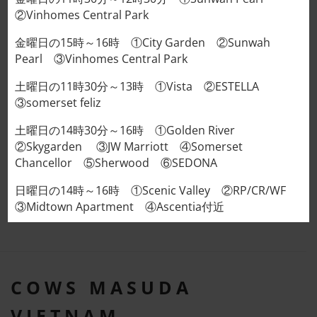
レビュー (0)
②Vinhomes Central Park
金曜日の15時～16時 ①City Garden ②Sunwah
煮込み系におすすめです！
Pearl ③Vinhomes Central Park
タンシチュー、タンカレー、味噌煮などなど
土曜日の11時30分～13時 ①Vista ②ESTELLA
③somerset feliz
土曜日の14時30分～16時 ①Golden River
Recommended for stewed foods!
②Skygarden ③JW Marriott ④Somerset
Chancellor ⑤Sherwood ⑥SEDONA
Tan stew, Tan curry, Miso stew, etc.
日曜日の14時～16時 ①Scenic Valley ②RP/CR/WF
③Midtown Apartment ④Ascentia付近
COWS MASUDA
VIETNAM