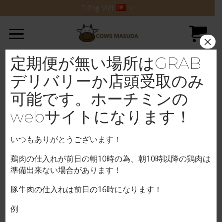
Bỏ
Tiếng Việt
qua
nội
×
dung
Không tìm thấy gì
定期便が無い場所はGRAB
Dường như chúng tôi không thể tìm thấy những gì
デリバリーか店頭受取のみ
bạn đang tìm kiếm. Có lẽ tìm kiếm có thể giúp ích.
可能です。ホーチミンの
webサイトになります！
いつもありがとうございます！
Vetterに掲載して頂きました！
鶏肉の仕入れが前日の朝10時の為、朝10時以降の鶏肉は
準備出来ない場合があります！
ホーチミンに2号店が出来ました！
豚牛肉の仕入れは前日の16時になります！
増田精肉店のXを始めました！
例