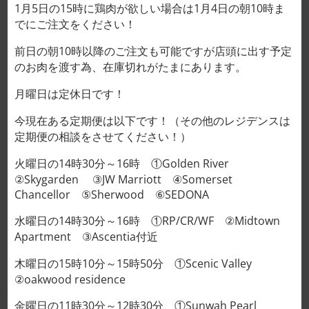
1月5日の15時に鶏肉が欲しい場合は1月4日の朝10時ま
でにご注文をください！
フレンチレストランに卸をしています！
前日の朝10時以降のご注文も可能ですが店頭に出す予定
のお肉を渡す為、在庫切れがたまにあります。
改善点、問題点、良いアイデアがあれば教えてく
ださい。
月曜日は定休日です！
今現在ある定期便は以下です！（その他のレジデンスは
BISTRO NIQに卸をしています！
定期便の相談をさせてください！）
火曜日の14時30分～16時 ①Golden River
IZUMI MARTさんに卸をしています！
②Skygarden ③JW Marriott ④Somerset
Chancellor ⑤Sherwood ⑥SEDONA
Butcher Masuda ホーチミン店
水曜日の14時30分～16時 ①RP/CR/WF ②Midtown
Apartment ③Ascentia付近
木曜日の15時10分～15時50分 ①Scenic Valley
②oakwood residence
金曜日の11時30分～12時30分 ①Sunwah Pearl