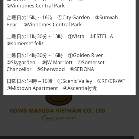
②Vinhomes Central Park
COWS MASUDA
金曜日の15時～16時 ①City Garden ②Sunwah
VIETNAM
Pearl ③Vinhomes Central Park
Address : 95/5 Thảo Điền, Thủ Đức, Tp. Hồ Chí Minh
土曜日の11時30分～13時 ①Vista ②ESTELLA
Tel: 日本語: +84902746691 - ベトナム語: 0898570696
③somerset feliz
Web：
cowsmasudahcm.com
土曜日の14時30分～16時 ①Golden River
②Skygarden ③JW Marriott ④Somerset
Chancellor ⑤Sherwood ⑥SEDONA
日曜日の14時～16時 ①Scenic Valley ②RP/CR/WF
③Midtown Apartment ④Ascentia付近